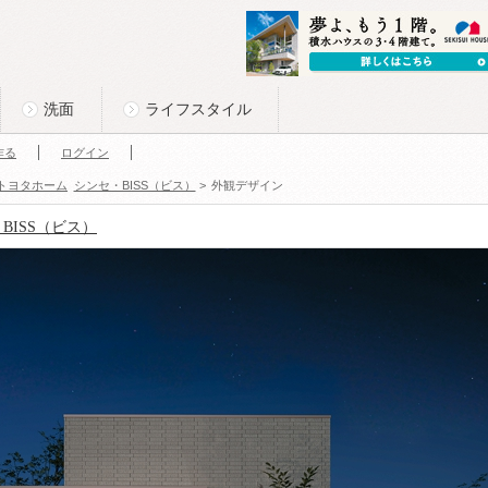
洗面
ライフスタイル
作る
ログイン
トヨタホーム
シンセ・BISS（ビス）
>
外観デザイン
BISS（ビス）