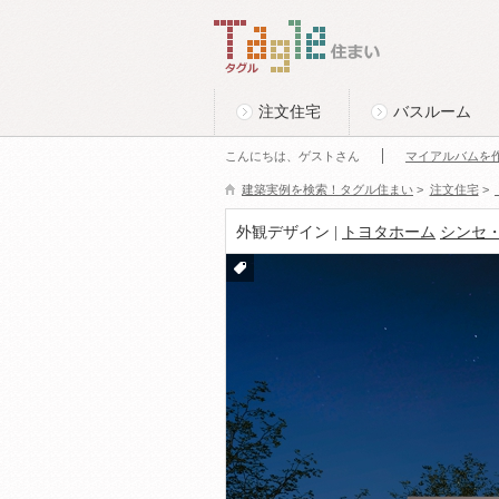
このページの本文へ
Tagle タグル 住まい
注文住宅
バスルーム
こんにちは、ゲストさん
マイアルバムを
建築実例を検索！タグル住まい
>
注文住宅
>
外観デザイン |
トヨタホーム
シンセ・
付箋
をつ
ける