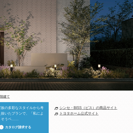
2階建て
家族の多彩なスタイルから考
シンセ・BISS（ビス）の商品サイト
え抜いたプランで、「私によ
トヨタホーム公式サイト
りそうベ……
カタログ請求する