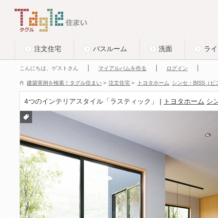
このページの本文へ
Tagle タグル 住まい
注文住宅
バスルーム
洗面
ライ
こんにちは、ゲストさん
マイアルバムを作る
ログイン
建築実例を検索！タグル住まい
>
注文住宅
>
トヨタホーム
シンセ・BISS（ビ
4つのインテリアスタイル「ラスティック」 |
トヨタホーム
シン
付箋
をつ
ける