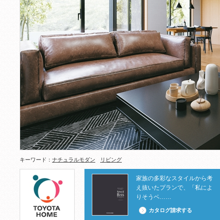
キーワード：
ナチュラルモダン
リビング
家族の多彩なスタイルから考
え抜いたプランで、「私によ
りそうベ……
カタログ請求する