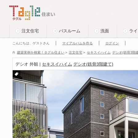
このページの本文へ
Tagle タグル 住まい
注文住宅
バスルーム
洗面
ライ
こんにちは、ゲストさん
マイアルバムを作る
ログイン
建築実例を検索！タグル住まい
>
注文住宅
>
セキスイハイム
デシオ(鉄骨3階建
デシオ 外観 |
セキスイハイム
デシオ(鉄骨3階建て)
付箋
をつ
ける