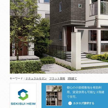
キーワード：
ナチュラルモダン
フラット屋根
3階建て
都心の小規模敷地を有効利
用。賃貸併用も可能な３階建
て住宅。
カタログ請求する