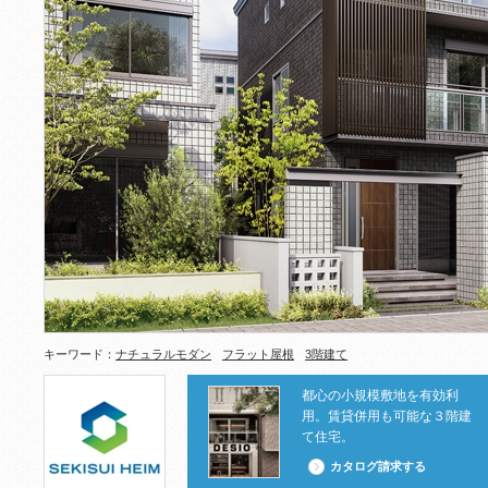
キーワード：
ナチュラルモダン
フラット屋根
3階建て
都心の小規模敷地を有効利
用。賃貸併用も可能な３階建
て住宅。
カタログ請求する