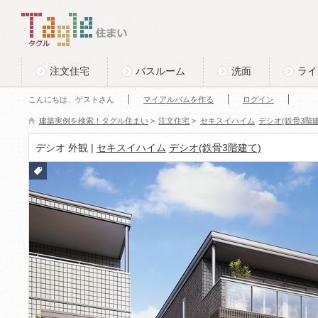
このページの本文へ
Tagle タグル 住まい
注文住宅
バスルーム
洗面
ライ
こんにちは、ゲストさん
マイアルバムを作る
ログイン
建築実例を検索！タグル住まい
>
注文住宅
>
セキスイハイム
デシオ(鉄骨3階建
デシオ 外観 |
セキスイハイム
デシオ(鉄骨3階建て)
付箋
をつ
ける