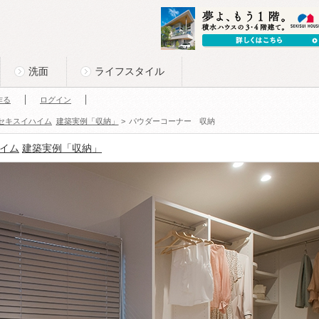
洗面
ライフスタイル
作る
ログイン
セキスイハイム
建築実例「収納」
>
パウダーコーナー 収納
イム
建築実例「収納」