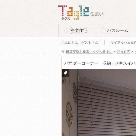
このページの本文へ
Tagle タグル 住まい
注文住宅
バスルーム
こんにちは、ゲストさん
マイアルバムを
建築実例を検索！タグル住まい
>
注文住宅
>
パウダーコーナー 収納 |
セキスイハ
付箋
をつ
ける