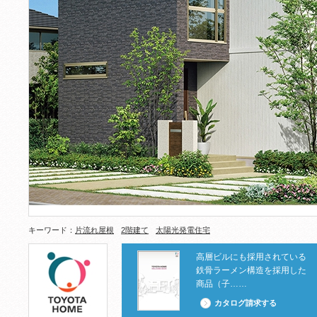
キーワード：
片流れ屋根
2階建て
太陽光発電住宅
高層ビルにも採用されている
鉄骨ラーメン構造を採用した
商品（子……
カタログ請求する