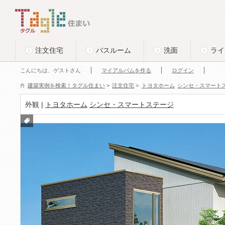
このページの本文へ
Tagle タグル 住まい
注文住宅
バスルーム
洗面
ライ
こんにちは、ゲストさん
マイアルバムを作る
ログイン
建築実例を検索！タグル住まい
>
注文住宅
>
トヨタホーム
シンセ・スマート
外観 |
トヨタホーム
シンセ・スマートステージ
付箋
をつ
ける