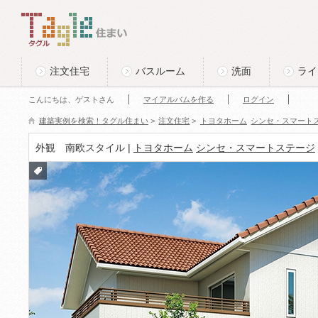
このページの本文へ
Tagle タグル 住まい
注文住宅
バスルーム
洗面
ライ
こんにちは、ゲストさん
マイアルバムを作る
ログイン
建築実例を検索！タグル住まい
>
注文住宅
>
トヨタホーム
シンセ・スマート
外観 南欧スタイル |
トヨタホーム
シンセ・スマートステージ
付箋
をつ
ける