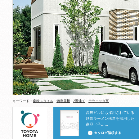
キーワード：
南欧スタイル
切妻屋根
2階建て
テラコッタ瓦
高層ビルにも採用されている
鉄骨ラーメン構造を採用した
商品（子……
カタログ請求する