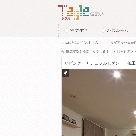
このページの本文へ
Tagle タグル 住まい
注文住宅
バスルーム
こんにちは、ゲストさん
マイアルバムを
建築実例を検索！タグル住まい
>
注文住宅
>
リビング ナチュラルモダン |
一条工
付箋
をつ
ける