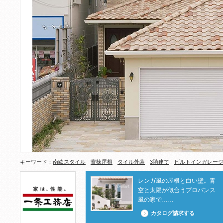
キーワード：
南欧スタイル
寄棟屋根
タイル外装
3階建て
ビルトインガレー
レンガ風の屋根と白い壁。青
空と太陽が似合うプロバンス
風の家で……
カタログ請求する