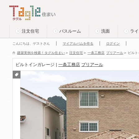
このページの本文へ
Tagle タグル 住まい
注文住宅
バスルーム
洗面
ライ
こんにちは、ゲストさん
マイアルバムを作る
ログイン
建築実例を検索！タグル住まい
>
注文住宅
>
一条工務店
ブリアール
>
ビルト
ビルトインガレージ |
一条工務店
ブリアール
付箋
をつ
ける