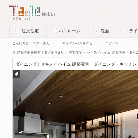
このページの本文へ
Tagle タグル 住まい
注文住宅
バスルーム
洗面
ライ
こんにちは、ゲストさん
マイアルバムを作る
ログイン
建築実例を検索！タグル住まい
>
注文住宅
>
セキスイハイム
建築実例「ダイ
ダイニング |
セキスイハイム
建築実例「ダイニング・キッチン
付箋
をつ
ける