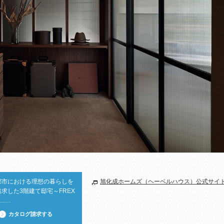
都市における理想の暮らしを
旭化成ホームズ（ヘーベルハウス）公式サイ
追求した3階建て邸宅～FREX
a……
カタログ請求する