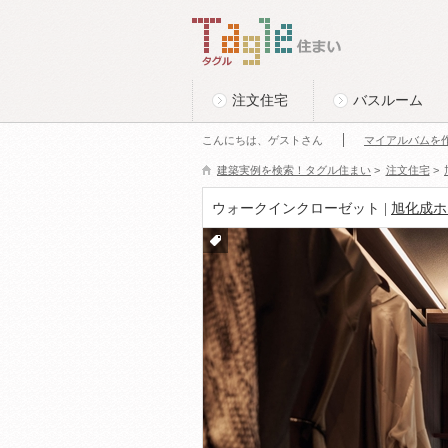
このページの本文へ
Tagle タグル 住まい
注文住宅
バスルーム
こんにちは、ゲストさん
マイアルバムを
建築実例を検索！タグル住まい
>
注文住宅
>
ウォークインクローゼット |
旭化成ホ
付箋
をつ
ける