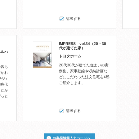
請求する
IMPRESS vol.34（20・30
代が建てた家）
ベルハ
トヨタホーム
20代30代が建てた住まいの実
の暮ら
例集。家事動線や収納計画な
抜かれ
どにこだわった注文住宅を4邸
こだわ
ご紹介します。
。時代
ンだか
ずっと
請求する
お客様情報入力ページへ