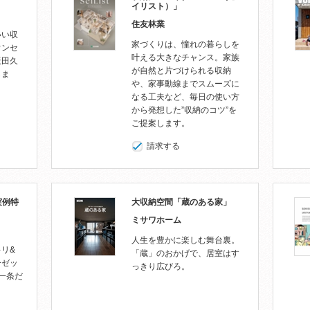
イリスト）」
住友林業
いい収
家づくりは、憧れの暮らしを
ウンセ
叶える大きなチャンス。家族
飯田久
が自然と片づけられる収納
しま
や、家事動線までスムーズに
なる工夫など、毎日の使い方
から発想した”収納のコツ”を
ご提案します。
請求する
納実例特
大収納空間「蔵のある家」
ミサワホーム
人生を豊かに楽しむ舞台裏。
リ&
「蔵」のおかげで、居室はす
ーゼッ
っきり広びろ。
.一条だ