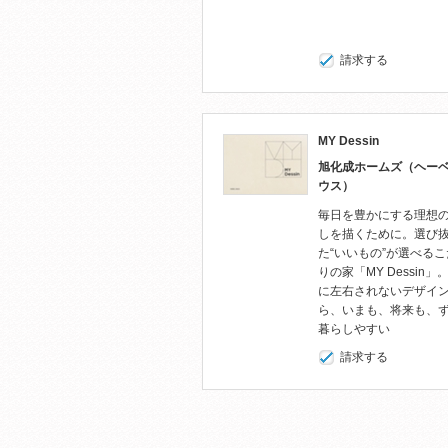
請求する
MY Dessin
旭化成ホームズ（ヘー
ウス）
毎日を豊かにする理想
しを描くために。選び
た“いいもの”が選べる
りの家「MY Dessin」
に左右されないデザイ
ら、いまも、将来も、
暮らしやすい
請求する