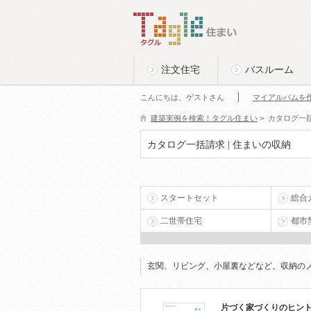
このページの本文へ
Tagle タグル 住まい
注文住宅
バスルーム
こんにちは、ゲストさん
マイアルバムを
建築実例を検索！タグル住まい
>
カタログ一
カタログ一括請求 | 住まいの収納
スタートセット
総合
二世帯住宅
都市
玄関、リビング、小屋裏などなど、収納の
片づく家づくりのヒン