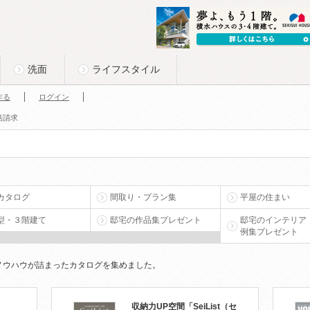
洗面
ライフスタイル
作る
ログイン
括請求
カタログ
間取り・プラン集
平屋の住まい
型・３階建て
邸宅の作品集プレゼント
邸宅のインテリア
例集プレゼント
ノウハウが詰まったカタログを集めました。
ト
収納力UP空間「SeiList（セ