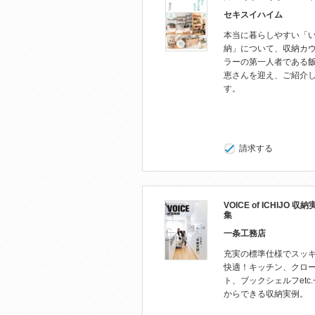
セキスイハイム
本当に暮らしやすい「
納」について、収納カ
ラーの第一人者である
恵さんを迎え、ご紹介
す。
請求する
VOICE of ICHIJO 収
集
一条工務店
充実の標準仕様でスッキ
快適！キッチン、クロ
ト、ブックシェルフetc
からできる収納実例。