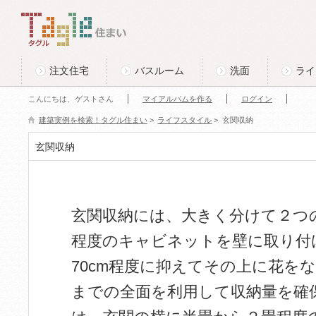
このページの本文へ
Tagle タグル 住まい
注文住宅
バスルーム
洗面
ライ
こんにちは、ゲストさん
マイアルバムを作る
ログイン
建築実例を検索！タグル住まい
>
ライフスタイル
>
玄関収納
玄関収納
玄関収納には、大きく分けて２つの
程度のキャビネットを壁に取り付
70cm程度に抑えてその上に花を
までの全面を利用して収納量を確