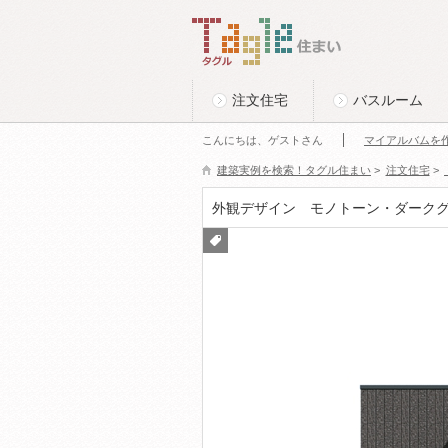
このページの本文へ
Tagle タグル 住まい
注文住宅
バスルーム
こんにちは、ゲストさん
マイアルバムを
建築実例を検索！タグル住まい
>
注文住宅
>
外観デザイン モノトーン・ダークグ
付箋
をつ
ける