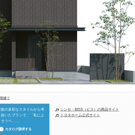
2階建て
家族の多彩なスタイルから考
シンセ・BISS（ビス）の商品サイト
え抜いたプランで、「私によ
トヨタホーム公式サイト
りそうベ……
カタログ請求する