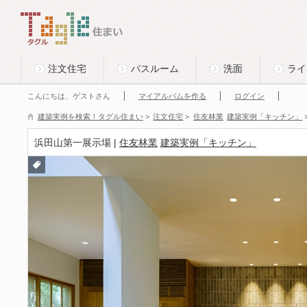
このページの本文へ
Tagle タグル 住まい
注文住宅
バスルーム
洗面
ライ
こんにちは、ゲストさん
マイアルバムを作る
ログイン
建築実例を検索！タグル住まい
>
注文住宅
>
住友林業
建築実例「キッチン」
浜田山第一展示場 |
住友林業
建築実例「キッチン」
付箋
をつ
ける