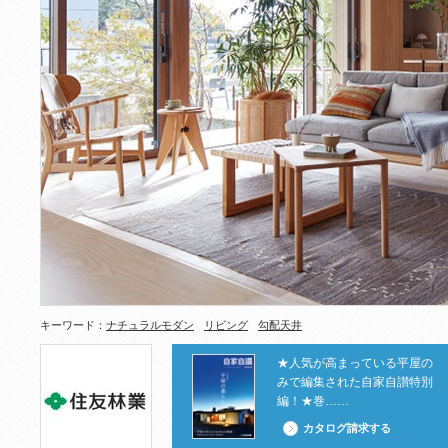
キーワード：
ナチュラルモダン
リビング
勾配天井
★人気が高まっている平屋の
みで編集された自家自讃特別
編！★巻……
カタログ請求する