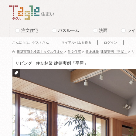
このページの本文へ
Tagle タグル 住まい
注文住宅
バスルーム
洗面
ライ
こんにちは、ゲストさん
マイアルバムを作る
ログイン
建築実例を検索！タグル住まい
>
注文住宅
>
住友林業
建築実例「平屋」
>
リ
リビング |
住友林業
建築実例「平屋」
付箋
をつ
ける