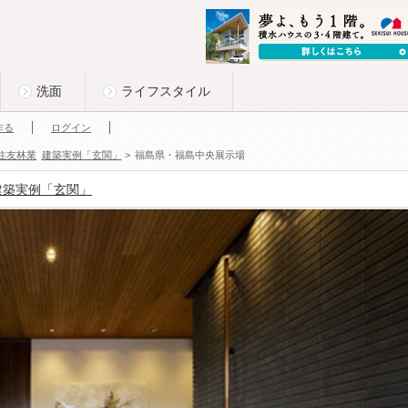
洗面
ライフスタイル
作る
ログイン
住友林業
建築実例「玄関」
>
福島県・福島中央展示場
建築実例「玄関」