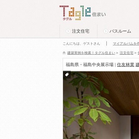
このページの本文へ
Tagle タグル 住まい
注文住宅
バスルーム
こんにちは、ゲストさん
マイアルバムを
建築実例を検索！タグル住まい
>
注文住宅
>
福島県・福島中央展示場 |
住友林業
付箋
をつ
ける