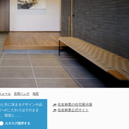
ウォール
玄関ベンチ
地窓
時と共に深まるデザインや品
住友林業の住宅展示場
質へのこだわりはそのまま
住友林業公式サイト
に、環境と……
カタログ請求する