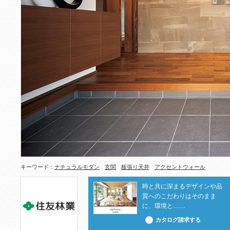
キーワード：
ナチュラルモダン
玄関
板張り天井
アクセントウォール
時と共に深まるデザインや品
質へのこだわりはそのまま
に、環境と……
カタログ請求する