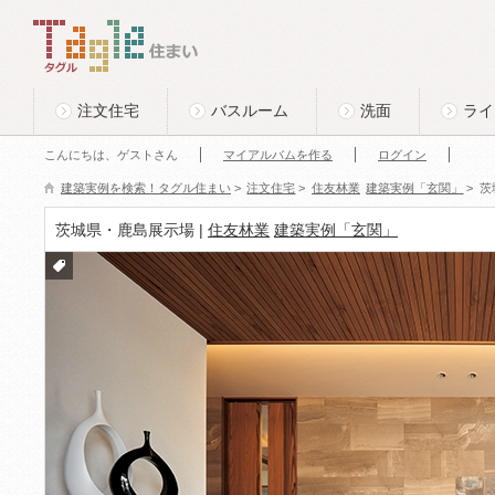
このページの本文へ
Tagle タグル 住まい
注文住宅
バスルーム
洗面
ライ
こんにちは、ゲストさん
マイアルバムを作る
ログイン
建築実例を検索！タグル住まい
>
注文住宅
>
住友林業
建築実例「玄関」
>
茨
茨城県・鹿島展示場 |
住友林業
建築実例「玄関」
付箋
をつ
ける