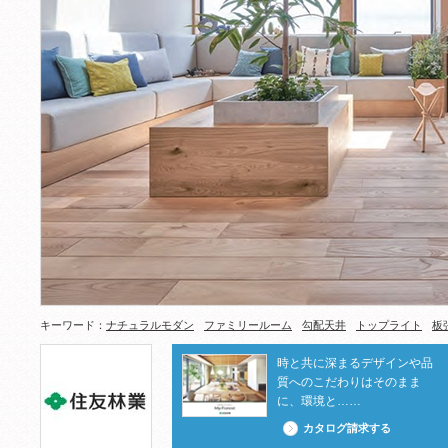
キーワード：
ナチュラルモダン
ファミリールーム
勾配天井
トップライト
板
時と共に深まるデザインや品
質へのこだわりはそのまま
に、環境と……
カタログ請求する