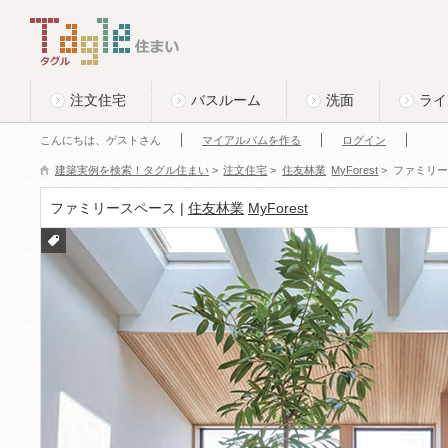
このページの本文へ
Tagle タグル 住まい
注文住宅
バスルーム
洗面
ライ
こんにちは、ゲストさん
マイアルバムを作る
ログイン
建築実例を検索！タグル住まい
>
注文住宅
>
住友林業
MyForest
>
ファミリー
ファミリースペース |
住友林業
MyForest
付箋
をつ
ける