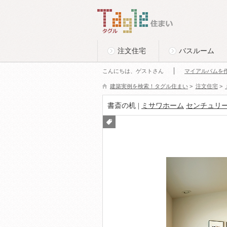
このページの本文へ
Tagle タグル 住まい
注文住宅
バスルーム
こんにちは、ゲストさん
マイアルバムを
建築実例を検索！タグル住まい
>
注文住宅
>
書斎の机 |
ミサワホーム
センチュリー Vi
付箋
をつ
ける