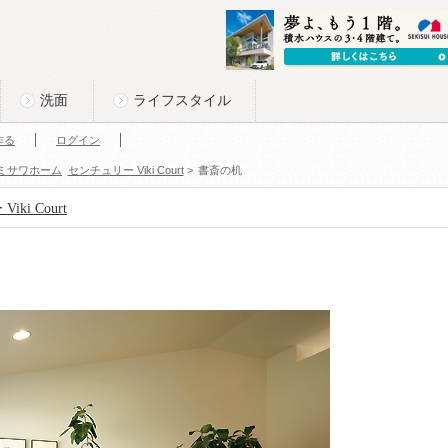
洗面
ライフスタイル
作る
ログイン
ミサワホーム
センチュリー Viki Court
>
書斎の机
ki Court