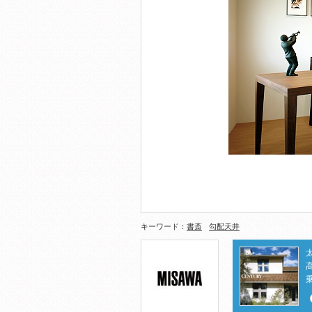
キーワード：
書斎
勾配天井