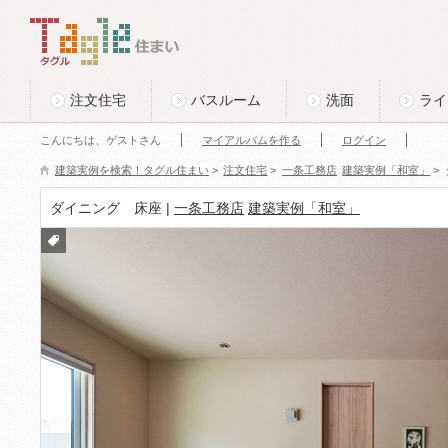
このページの本文へ
Tagle タグル 住まい
注文住宅
バスルーム
洗面
ライ
こんにちは、ゲストさん
マイアルバムを作る
ログイン
建築実例を検索！タグル住まい
>
注文住宅
>
一条工務店
建築実例「和室」
>
ダイニング 床座 |
一条工務店
建築実例「和室」
付箋
をつ
ける