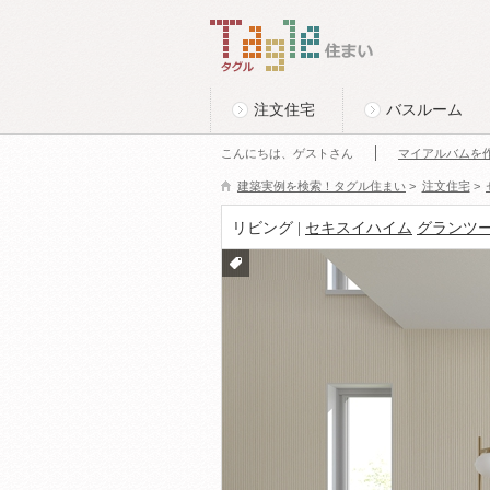
このページの本文へ
Tagle タグル 住まい
注文住宅
バスルーム
こんにちは、ゲストさん
マイアルバムを
建築実例を検索！タグル住まい
>
注文住宅
>
リビング |
セキスイハイム
グランツー
付箋
をつ
ける