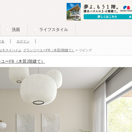
洗面
ライフスタイル
作る
ログイン
セキスイハイム
グランツーユーFR（⽊質2階建て）
>
リビング
ユーFR（⽊質2階建て）