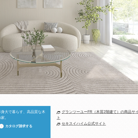
等身大で暮らす、高品質な木
グランツーユーFR（⽊質2階建て）の商品サ
の家。
ト
セキスイハイム公式サイト
カタログ請求する