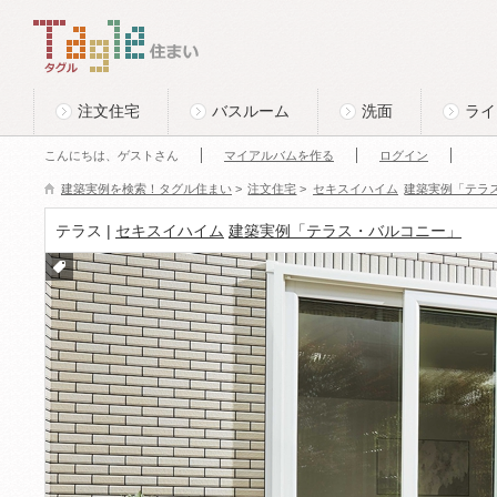
このページの本文へ
Tagle タグル 住まい
注文住宅
バスルーム
洗面
ライ
こんにちは、ゲストさん
マイアルバムを作る
ログイン
建築実例を検索！タグル住まい
>
注文住宅
>
セキスイハイム
建築実例「テラ
テラス |
セキスイハイム
建築実例「テラス・バルコニー」
付箋
をつ
ける