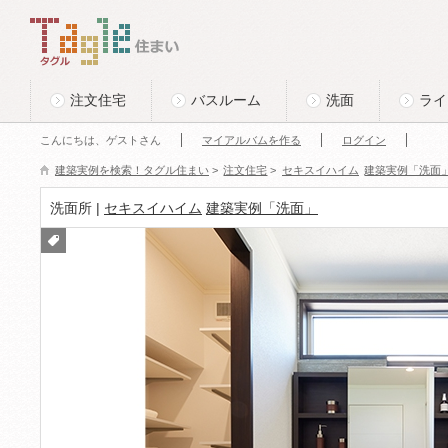
このページの本文へ
Tagle タグル 住まい
注文住宅
バスルーム
洗面
ライ
こんにちは、ゲストさん
マイアルバムを作る
ログイン
建築実例を検索！タグル住まい
>
注文住宅
>
セキスイハイム
建築実例「洗面
洗面所 |
セキスイハイム
建築実例「洗面」
付箋
をつ
ける