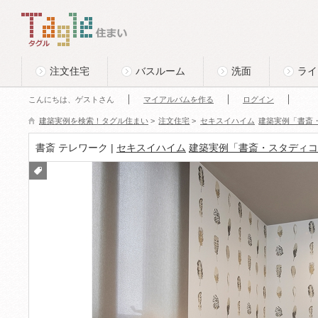
このページの本文へ
Tagle タグル 住まい
注文住宅
バスルーム
洗面
ライ
こんにちは、ゲストさん
マイアルバムを作る
ログイン
建築実例を検索！タグル住まい
>
注文住宅
>
セキスイハイム
建築実例「書斎
書斎 テレワーク |
セキスイハイム
建築実例「書斎・スタディコ
付箋
をつ
ける