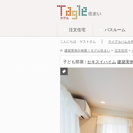
このページの本文へ
Tagle タグル 住まい
注文住宅
バスルーム
こんにちは、ゲストさん
マイアルバムを
建築実例を検索！タグル住まい
>
注文住宅
>
子ども部屋 |
セキスイハイム
建築実
付箋
をつ
ける