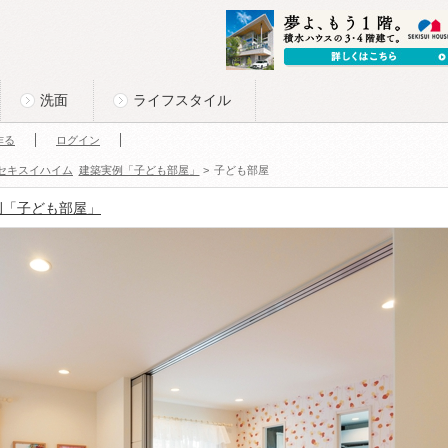
洗面
ライフスタイル
作る
ログイン
セキスイハイム
建築実例「子ども部屋」
>
子ども部屋
例「子ども部屋」