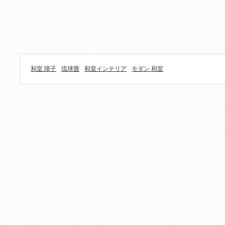
和室 障子
琉球畳
和室インテリア
モダン 和室