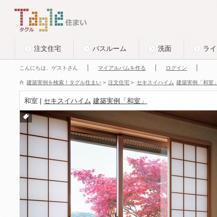
このページの本文へ
Tagle タグル 住まい
注文住宅
バスルーム
洗面
ライ
こんにちは、ゲストさん
マイアルバムを作る
ログイン
建築実例を検索！タグル住まい
>
注文住宅
>
セキスイハイム
建築実例「和室
和室 |
セキスイハイム
建築実例「和室」
付箋
をつ
ける