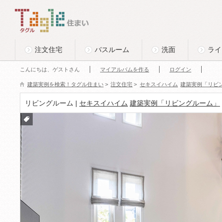
このページの本文へ
Tagle タグル 住まい
注文住宅
バスルーム
洗面
ライ
こんにちは、ゲストさん
マイアルバムを作る
ログイン
建築実例を検索！タグル住まい
>
注文住宅
>
セキスイハイム
建築実例「リビ
リビングルーム |
セキスイハイム
建築実例「リビングルーム」
付箋
をつ
ける