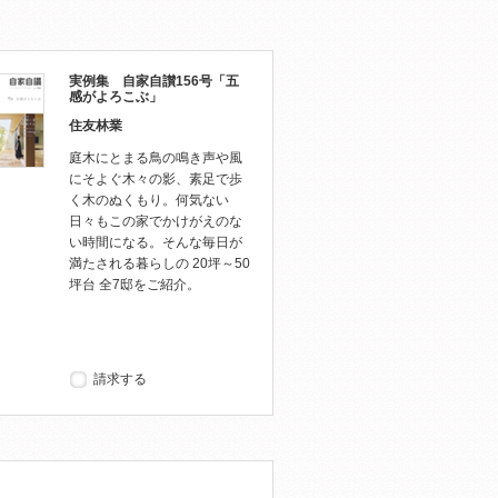
実例集 自家自讃156号「五
感がよろこぶ」
住友林業
庭木にとまる鳥の鳴き声や風
にそよぐ木々の影、素足で歩
く木のぬくもり。何気ない
日々もこの家でかけがえのな
い時間になる。そんな毎日が
満たされる暮らしの 20坪～50
坪台 全7邸をご紹介。
請求する