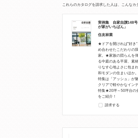
これらのカタログを請求した人は、こんなカ
実例集 自家自讃148
が家がいちばん」
住友林業
★ドアを開ければ"好き
め合わせたこだわりの
家。★家族の団らんを
る中庭のある平屋、素
りなす心地よさに包ま
和モダンの住まいほか
特集は「アッシュ」が
クリアで軽やかなイン
特集★20坪～50坪台の
をご紹介！
請求する