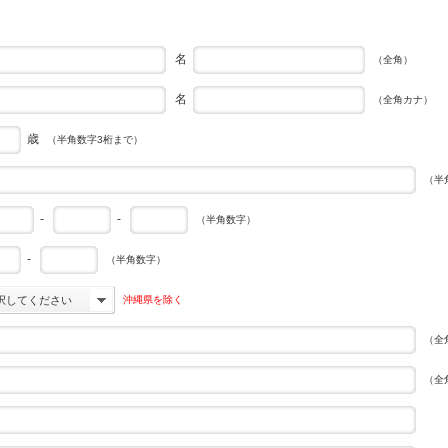
名
（全角）
名
（全角カナ）
歳
（半角数字3桁まで）
（半
-
-
（半角数字）
-
（半角数字）
沖縄県を除く
択してください
（全
（全