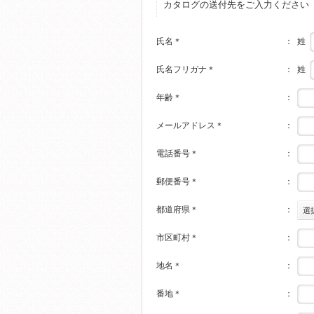
カタログの送付先をご入力ください
姓
氏名
＊
：
姓
氏名フリガナ
＊
：
年齢
＊
：
メールアドレス
＊
：
電話番号
＊
：
郵便番号
＊
：
都道府県
＊
：
選
市区町村
＊
：
地名
＊
：
番地
＊
：