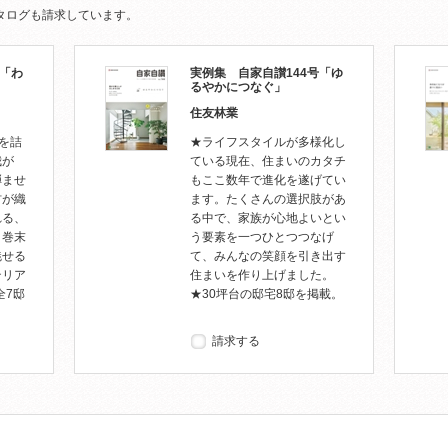
タログも請求しています。
号「わ
実例集 自家自讃144号「ゆ
るやかにつなぐ」
住友林業
”を詰
★ライフスタイルが多様化し
我が
ている現在、住まいのカタチ
弾ませ
もここ数年で進化を遂げてい
材が織
ます。たくさんの選択肢があ
れる、
る中で、家族が心地よいとい
。巻末
う要素を一つひとつつなげ
魅せる
て、みんなの笑顔を引き出す
テリア
住まいを作り上げました。
全7邸
★30坪台の邸宅8邸を掲載。
請求する