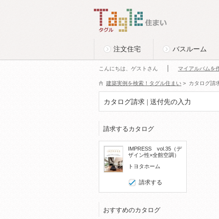
このページの本文へ
Tagle タグル 住まい
注文住宅
バスルーム
こんにちは、ゲストさん
マイアルバムを
建築実例を検索！タグル住まい
>
カタログ請
カタログ請求 | 送付先の入力
請求するカタログ
IMPRESS vol.35（デ
ザイン性×全館空調）
トヨタホーム
請求する
おすすめのカタログ