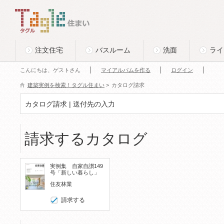
このページの本文へ
Tagle タグル 住まい
注文住宅
バスルーム
洗面
ライ
こんにちは、ゲストさん
マイアルバムを作る
ログイン
建築実例を検索！タグル住まい
>
カタログ請求
カタログ請求 | 送付先の入力
請求するカタログ
実例集 自家自讃149
号「新しい暮らし」
住友林業
請求する