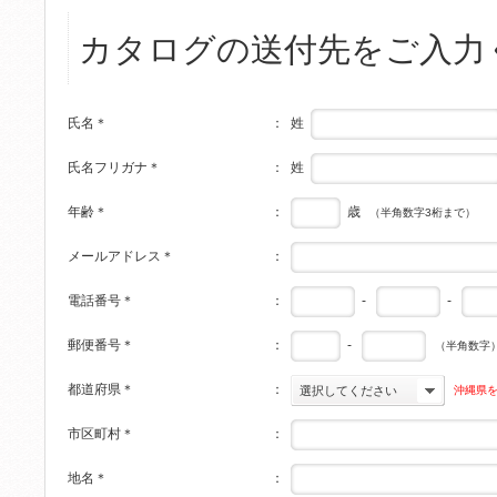
カタログの送付先をご入力
姓
氏名
＊
：
姓
氏名フリガナ
＊
：
歳
年齢
＊
：
（半角数字3桁まで）
メールアドレス
＊
：
-
-
電話番号
＊
：
-
郵便番号
＊
：
（半角数字
都道府県
＊
：
沖縄県
選択してください
市区町村
＊
：
地名
＊
：