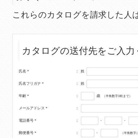
これらのカタログを請求した人
カタログの送付先をご入力
姓
氏名
＊
：
姓
氏名フリガナ
＊
：
歳
年齢
＊
：
（半角数字3桁まで）
メールアドレス
＊
：
-
-
電話番号
＊
：
-
郵便番号
＊
：
（半角数字