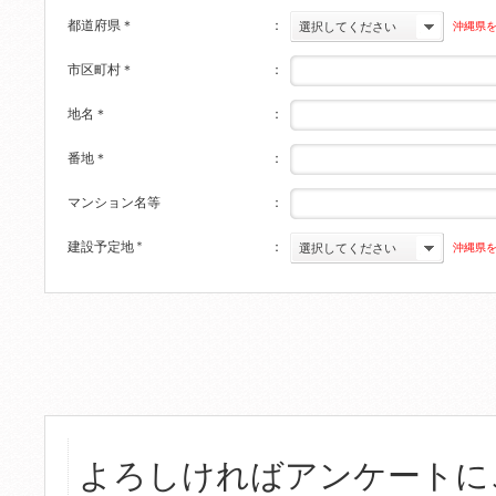
都道府県
＊
：
沖縄県
選択してください
市区町村
＊
：
地名
＊
：
番地
＊
：
マンション名等
：
建設予定地
＊
：
沖縄県
選択してください
よろしければアンケートに