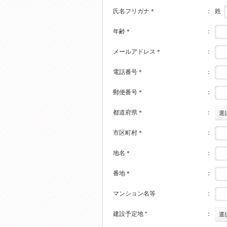
姓
氏名フリガナ
＊
：
年齢
＊
：
メールアドレス
＊
：
電話番号
＊
：
郵便番号
＊
：
都道府県
＊
：
選
市区町村
＊
：
地名
＊
：
番地
＊
：
マンション名等
：
建設予定地
＊
：
選