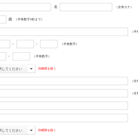
名
（全角カナ）
歳
（半角数字3桁まで）
（半
-
-
（半角数字）
-
（半角数字）
沖縄県を除く
択してください
（全
（全
沖縄県を除く
択してください