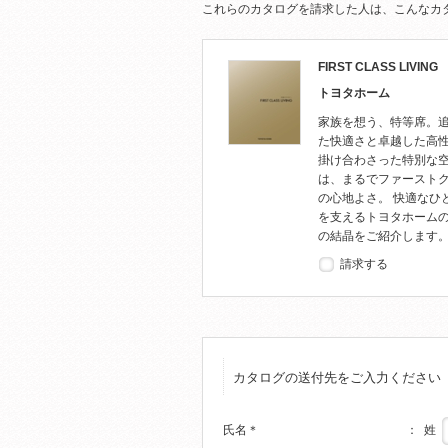
これらのカタログを請求した人は、こんなカ
FIRST CLASS LIVING
トヨタホーム
家族を想う、特等席。
た快適さと卓越した高
掛け合わさった特別な
は、まるでファースト
の心地よさ。 快適なひ
を支えるトヨタホーム
の結晶をご紹介します
請求する
カタログの送付先をご入力ください
姓
氏名
＊
：