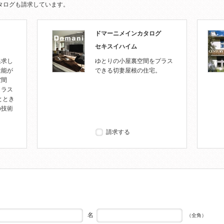
タログも請求しています。
ドマーニメインカタログ
セキスイハイム
追求し
ゆとりの小屋裏空間をプラス
性能が
できる切妻屋根の住宅。
空間
クラス
ととき
の技術
。
請求する
名
（全角）