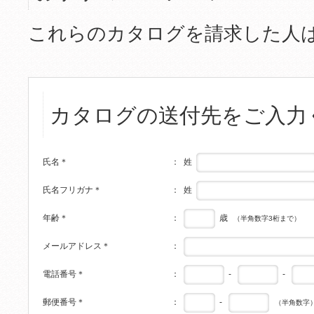
これらのカタログを請求した人
カタログの送付先をご入力
姓
氏名
＊
：
姓
氏名フリガナ
＊
：
歳
年齢
＊
：
（半角数字3桁まで）
メールアドレス
＊
：
-
-
電話番号
＊
：
-
郵便番号
＊
：
（半角数字