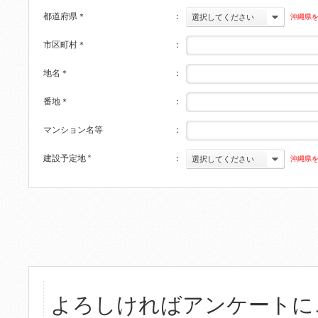
都道府県
＊
：
沖縄県
選択してください
市区町村
＊
：
地名
＊
：
番地
＊
：
マンション名等
：
建設予定地
＊
：
沖縄県
選択してください
よろしければアンケートに