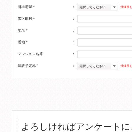
都道府県
＊
：
沖縄県
選択してください
市区町村
＊
：
地名
＊
：
番地
＊
：
マンション名等
：
建設予定地
＊
：
沖縄県
選択してください
よろしければアンケートに