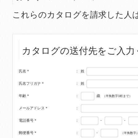
これらのカタログを請求した人
カタログの送付先をご入力
姓
氏名
＊
：
姓
氏名フリガナ
＊
：
歳
年齢
＊
：
（半角数字3桁まで）
メールアドレス
＊
：
-
-
電話番号
＊
：
-
郵便番号
＊
：
（半角数字