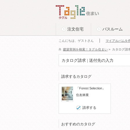
このページの本文へ
Tagle タグル 住まい
注文住宅
バスルーム
こんにちは、ゲストさん
マイアルバムを
建築実例を検索！タグル住まい
>
カタログ請
カタログ請求 | 送付先の入力
請求するカタログ
「Forest Selection」
住友林業
請求する
おすすめのカタログ