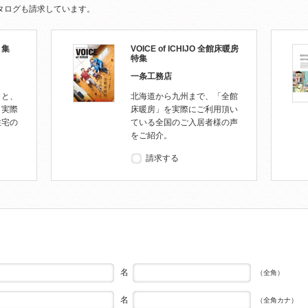
タログも請求しています。
り集
VOICE of ICHIJO 全館床暖房
特集
一条工務店
こと、
北海道から九州まで、「全館
。実際
床暖房」を実際にご利用頂い
住宅の
ている全国のご入居者様の声
をご紹介。
請求する
名
（全角）
名
（全角カナ）