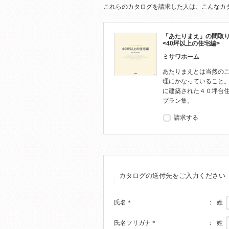
これらのカタログを請求した人は、こんなカ
「あたりまえ」の間取
<40坪以上の住宅編>
ミサワホーム
あたりまえとは当然の
理にかなっていること
に建築された４０坪台
プラン集。
請求する
カタログの送付先をご入力ください
姓
氏名
＊
：
姓
氏名フリガナ
＊
：