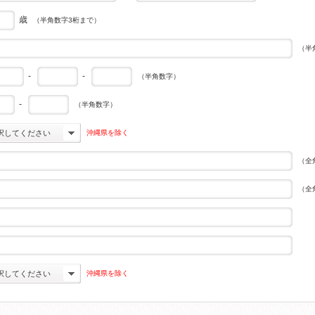
歳
（半角数字3桁まで）
（半
-
-
（半角数字）
-
（半角数字）
沖縄県を除く
択してください
（全
（全
沖縄県を除く
択してください