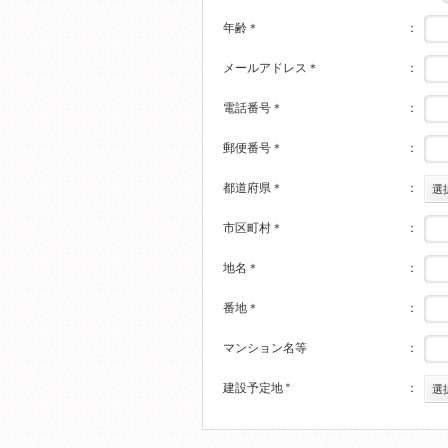
年齢
＊
：
メールアドレス
＊
：
電話番号
＊
：
郵便番号
＊
：
都道府県
＊
：
選
市区町村
＊
：
地名
＊
：
番地
＊
：
マンション名等
：
建設予定地
＊
：
選