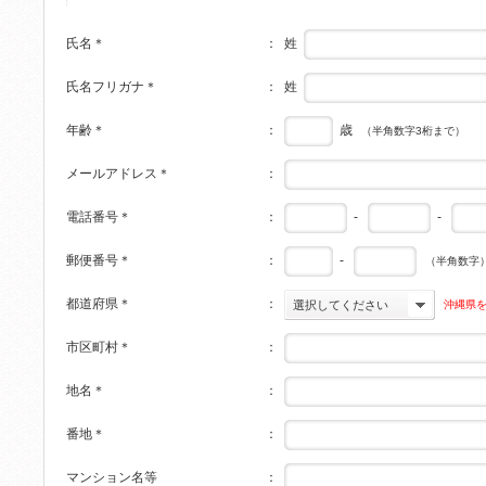
姓
氏名
＊
：
姓
氏名フリガナ
＊
：
歳
年齢
＊
：
（半角数字3桁まで）
メールアドレス
＊
：
-
-
電話番号
＊
：
-
郵便番号
＊
：
（半角数字
都道府県
＊
：
沖縄県
選択してください
市区町村
＊
：
地名
＊
：
番地
＊
：
マンション名等
：