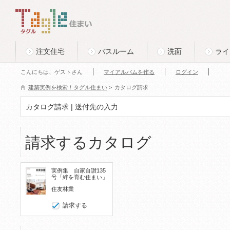
このページの本文へ
Tagle タグル 住まい
注文住宅
バスルーム
洗面
ライ
こんにちは、ゲストさん
マイアルバムを作る
ログイン
建築実例を検索！タグル住まい
>
カタログ請求
カタログ請求 | 送付先の入力
請求するカタログ
実例集 自家自讃135
号「絆を育む住まい」
住友林業
請求する